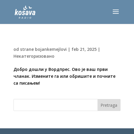
Здраво, свете!
od strane
bojankemejlovi
|
feb 21, 2025
|
Некатегоризовано
Добро дошли у Вордпрес. Ово је ваш први
чланак. Измените га или обришите и почните
са писањем!
Pretraga